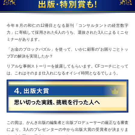
今年８月の和仁の12冊目となる
新刊「コンサルタントの経営数字
力」に寄稿して採用された6人のうち、
選抜された3人によるミニセ
ミナーがあります。
「お金のブロックパズル」を使って、
いかに顧客の“お困りごとトッ
プ3”の解決を実現したか？
リアルな事例ストーリーを披露してもらいます。
CFコーチにとって
は、これはそのまま仕入れになるオイシイ時間となるでしょう。
この賞は、かんき出版の編集者と出版プロデューサーの厳正なる審査
により、
3人のプレゼンターの中から出版大賞の受賞者が決まりま