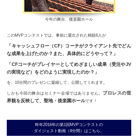
今年の舞台、後楽園ホール
このMVPコンテストでは、
事前に選出された精鋭6人が
「キャッシュフロー（CF）コーチが
クライアント先で
どん
な成果を上げたのか？
また、具体的にどうやって？」
「CFコーチがプレイヤーとして
めざましい成果（受注やJV
の実現など）
をどのように実現したのか？」
を、10分間のプレゼンに凝縮して、公開してくれます。
プロレスの世
しかも今回の舞台はセミナー会場ではありません。
界観を反映して、
聖地・後楽園ホール
です！
昨年2016年の第1回MVPコンテストの
ダイジェスト動画（9分間）はこちら。