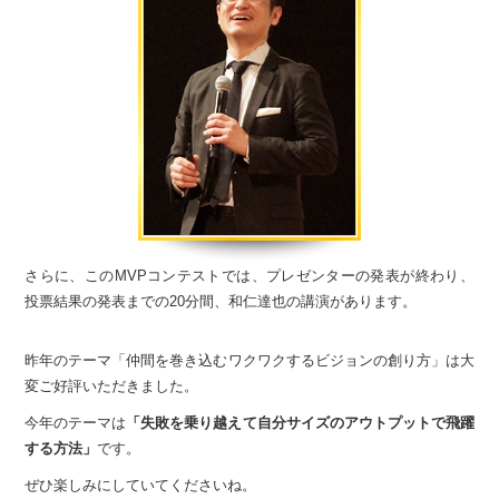
さらに、このMVPコンテストでは、プレゼンターの発表が終わり、
投票結果の発表までの20分間、和仁達也の講演があります。
昨年のテーマ
「仲間を巻き込むワクワクするビジョンの創り方」は
大
変ご好評いただきました。
今年のテーマは
「失敗を乗り越えて自分サイズのアウトプットで飛躍
する方法」
です。
ぜひ楽しみにしていてくださいね。