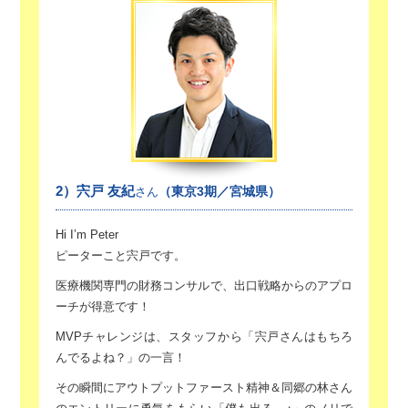
2）宍戸 友紀
（東京3期／宮城県）
さん
Hi I’m Peter
ピーターこと宍戸です。
医療機関専門の財務コンサルで、
出口戦略からのアプロ
ーチが得意です！
MVPチャレンジは、スタッフから
「宍戸さんはもちろ
んでるよね？」の一言！
その瞬間にアウトプットファースト精神＆
同郷の林さん