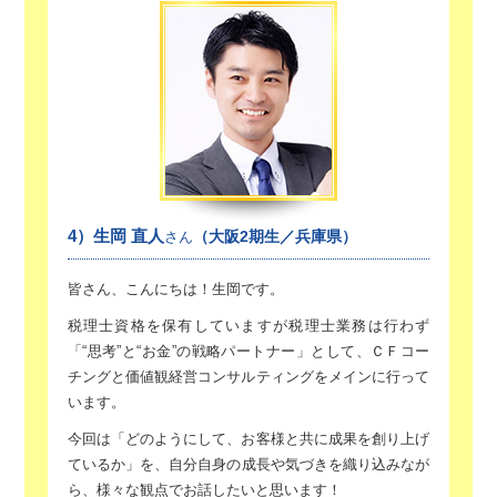
4）生岡 直人
（大阪2期生／兵庫県）
さん
皆さん、こんにちは！
生岡です。
税理士資格を保有していますが税理士業務は行わず
「“思考”と“お金”の戦略パートナー」として、
ＣＦコー
チングと価値観経営コンサルティングを
メインに行って
います。
今回は「どのようにして、お客様と共に成果を創り上げ
ているか」を、
自分自身の成長や気づきを織り込みなが
ら、
様々な観点でお話したいと思います！