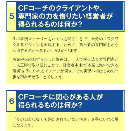
生の事例ストーリーをいくつも聞くことで、
自分の「ワクワ
クするビジョンを実現する」ために、
第三者の専門家をどう
活用するのがベストか、がわかります。
お金や人のわずらわしい悩みは、一人で抱え込まず
専門家と
二人三脚で取り組むことで、
経営者本来の“本業に集中できる
環境”を手にいれるイメージが湧き、
その実現へのはじめの一
歩を踏み出せることでしょう。
「今の自分になくて満たされていない何か」を手にいれる場
になります。