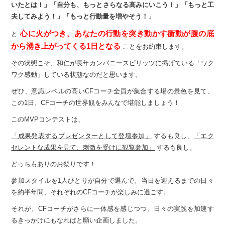
いたとは！」
「自分も、もっとさらなる高みにいこう！」
「もっと工
夫してみよう！」
「もっと行動量を増やそう！」
心に火がつき、あなたの行動を突き動かす衝動が
腹の底
と
から湧き上がってくる1日となる
ことをお約束します。
その状態こそ、和仁が長年
カンパニースピリッツに掲げている
「ワク
ワク感動」している状態なのだと思います。
ぜひ、意識レベルの高いCFコーチ全員が
集合する場の景色を見て、
この1日、
CFコーチの世界観をみんなで堪能しましょう！
このMVPコンテストは、
「成果発表するプレゼンターとして登壇参加」
するも良し、
「エク
セレントな成果を見て、刺激を受けに観覧参加」
するも良し。
どっちもありのお祭りです！
参加スタイルを1人ひとりが自分で選んで、
当日を迎えるまでの日々
を約半年間、それぞれのCFコーチが楽しみに過ごす。
それが、CFコーチがさらに一体感を感じつつ、
日々の実践を加速す
るきっかけにもなればと願い企画しました。