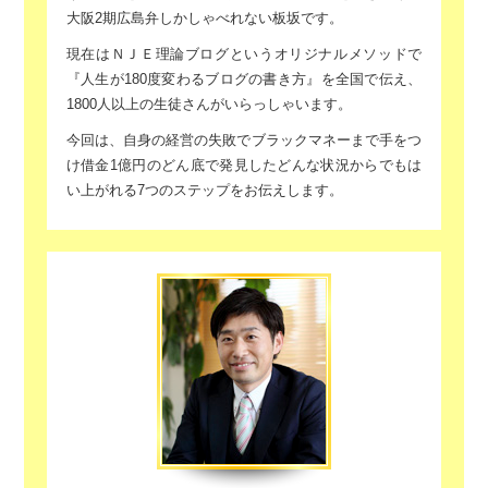
大阪2期
広島弁しかしゃべれない板坂です。
現在はＮＪＥ理論ブログというオリジナルメソッドで
『人生が180度変わるブログの書き方』を
全国で伝え、
1800人以上の生徒さんがいらっしゃいます。
今回は、自身の経営の失敗でブラックマネーまで手をつ
け
借金1億円のどん底で発見したどんな状況からでもは
い上がれる
7つのステップをお伝えします。