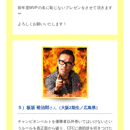
前年度MVPの名に恥じないプレゼンをさせて頂きます
^^
よろしくお願いいたします！
５）板坂 裕治郎
（大阪2期生／広島県）
さん
チャンピオンベルトを優勝者以外巻いてはいけない
とい
うルールを真正面から破り、
CFCに挑戦状を叩きつけた