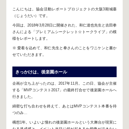
こんにちは。
協会活動レポートプロジェクトの
大阪3期城臺
（じょうだい）です。
今回は、2018年3月28日に開催された、
和仁達也先生と吉田拳
さんによる
「プレミアムシークレット☆トークライブ」
の模
様をレポートします。
※ 愛着を込めて、和仁先生と拳さんのことを
ワニケンと書か
せていただきます。
きっかけは、後楽園ホール
企画が立ち上がったのは、2017年11月。
この日、協会が主催
する「MVPコンテスト2017」の
最終打合せで後楽園ホールへ
行きました。
綿密な打ち合わせを終えて、
あとはMVPコンテスト本番を待
つのみ…
構想1年。
いよいよ憧れの後楽園ホールという
大舞台が現実に
なる達成感と、
イベント当日に何が起きるか想像ができない