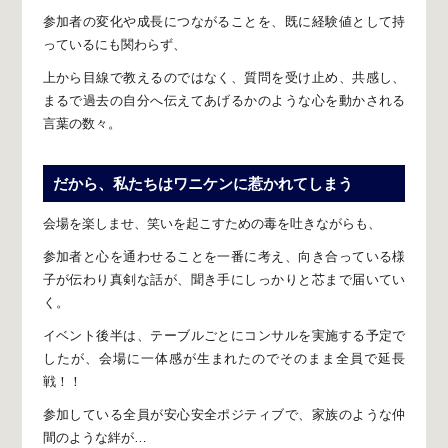
参加者の変化や成長につながることを、
既に経験値として持
っているにも関わらず、
上から目線で教えるのではなく、
質問を受け止め、共感し、
まるで過去の自分へ
伝えてあげるかのような心を動かされる
言葉の数々。
だから、私たちはワニケンに惹かれてしまう
会場を楽しませ、
笑いを起こすための毒を吐きながらも、
参加者と心を通わせることを一番に考え、
向き合っている様
子が伝わり
真剣な話が、聞き手にしっかりと芯まで届いてい
く。
イベント後半は、
テーブルごとにコンサルを実施する予定で
したが、
会場に一体感が生まれたのでそのまま全員で延長
戦！！
参加している全員が安心安全ポジティブで、
家族のような仲
間のような絆が…