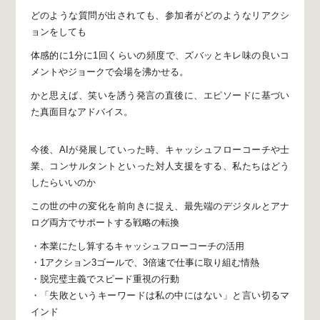
どのような質問が出されても、
参加者がどのようなリアクシ
ョンをしても
体感的に1分に1回くらいの頻度で、
ズバッとキレ味の良いコ
メントや
ジョークで会場を沸かせる。
かと思えば、笑いを誘う発言の直後に、
エピソードに基づい
た真面目なアドバイス。
今後、AIが発展していった時、
キャッシュフローコーチや士
業、コンサルタントといった
対人支援をする、私たちはどう
したらいいのか
この世の中の変化を前向きに捉え、
最先端のデジタルとアナ
ログ両方でサポートする戦略の転換
・本業にたし算するキャッシュフローコーチの活用
・1アクション3ゴールで、3倍速で仕事に取り組む情熱
・脱完璧主義でスピード重視の行動
・「失敗というキーワードは私の中にはない」と言い切るマ
インド