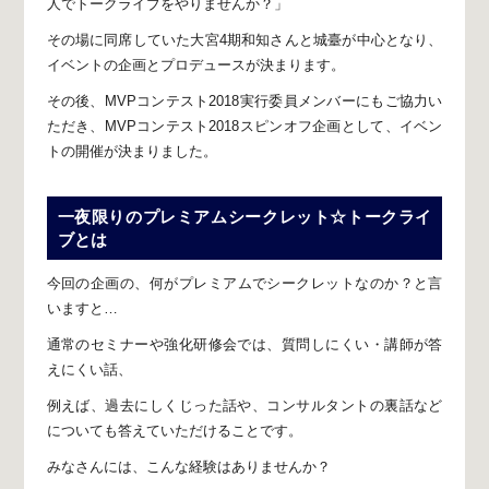
人でトークライブをやりませんか？」
その場に同席していた大宮4期和知さんと城臺が中心となり、
イベントの企画とプロデュースが決まります。
その後、MVPコンテスト2018実行委員メンバーにもご協力い
ただき、
MVPコンテスト2018スピンオフ企画として、
イベン
トの開催が決まりました。
一夜限りのプレミアムシークレット☆トークライ
ブとは
今回の企画の、
何がプレミアムでシークレットなのか？と言
いますと…
通常のセミナーや強化研修会では、
質問しにくい・講師が答
えにくい話、
例えば、過去にしくじった話や、
コンサルタントの裏話など
についても
答えていただけることです。
みなさんには、こんな経験はありませんか？