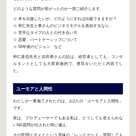
どのような質問が挙がったのか一部ご紹介します。
☆ 本を出版したいが、
どのようにすれば出版できますか？
☆ 和仁先生と拳さんの
ビジネスモデルを真似するなら…
☆ 苦手なタイプの人との付き合い方
☆ 恋愛、パートナーシップについて
☆ 50年後のビジョン など
和仁達也先生と吉田拳さんの話は、
経営者としても、コンサ
ルタントとしても
大変刺激的で、勇気をいただく内容でし
た。
ユーモアと人間性
わたしが一番魅了されたのは、
お2人の「ユーモアと人間性」
です。
実は、プロデューサーでもある私は、
どうしても答えられな
いNG質問が出された時に備え、
その質問はダメよという意味の「レッドカード」
質問しても