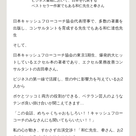
ビジネス書籍において、日本を代表する
ベストセラー作家でもある和仁先生と拳さん
日本キャッシュフローコーチ協会代表理事で、
多数の著書を
出版し、
コンサルタントを育成する先生でもある和仁達也先
生
そして、
日本キャッシュフローコーチ協会の東京1期生、
爆発的大ヒッ
トしているエクセル本の著者であり、
エクセル業務改善コン
サルタントの吉田拳さん。
ビジネスの第一線で活躍し、
世の中に影響力を与えているお2
人から
ボケとツッコミ両方の役割ができる、
ベテラン芸人のような
テンポ良い掛け合いが聞こえてきます…
「この会話、めちゃくちゃおもしろい！！
キャッシュフロー
コーチのみなさんにも聞いてもらいたい！！」
私の心が動き、すかさず出演交渉！
「和仁先生、拳さん、お2