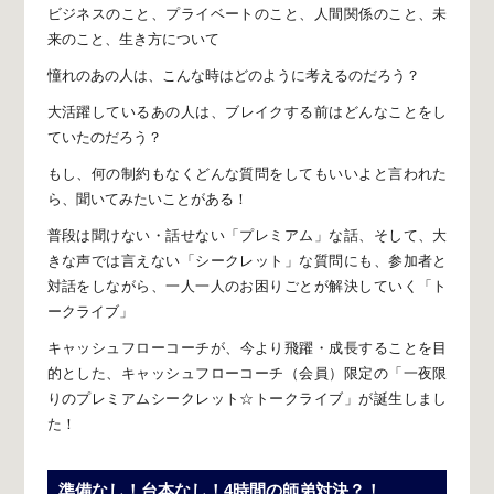
ビジネスのこと、プライベートのこと、
人間関係のこと、未
来のこと、生き方について
憧れのあの人は、
こんな時はどのように考えるのだろう？
大活躍しているあの人は、
ブレイクする前はどんなことをし
ていたのだろう？
もし、何の制約もなくどんな質問をしてもいいよと言われた
ら、
聞いてみたいことがある！
普段は聞けない・話せない「プレミアム」な話、
そして、
大
きな声では言えない「シークレット」な質問にも、
参加者と
対話をしながら、
一人一人のお困りごとが解決していく「ト
ークライブ」
キャッシュフローコーチが、
今より飛躍・成長することを目
的とした、
キャッシュフローコーチ（会員）限定の
「一夜限
りのプレミアムシークレット☆トークライブ」が誕生しまし
た！
準備なし！台本なし！4時間の師弟対決？！