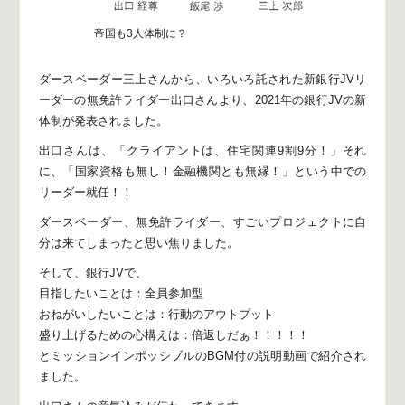
帝国も3人体制に？
ダースベーダー三上さんから、
いろいろ託された新銀行JVリ
ーダーの
無免許ライダー出口さんより、
2021年の銀行JVの新
体制が発表されました。
出口さんは、「クライアントは、住宅関連9割9分！」
それ
に、「国家資格も無し！金融機関とも無縁！」
という中での
リーダー就任！！
ダースベーダー、無免許ライダー、すごい
プロジェクトに自
分は来てしまったと思い焦りました。
そして、銀行JVで、
目指したいことは：全員参加型
おねがいしたいことは：行動のアウトプット
盛り上げるための心構えは：倍返しだぁ！！！！！
とミッションインポッシブルのBGM付の説明動画で紹介され
ました。