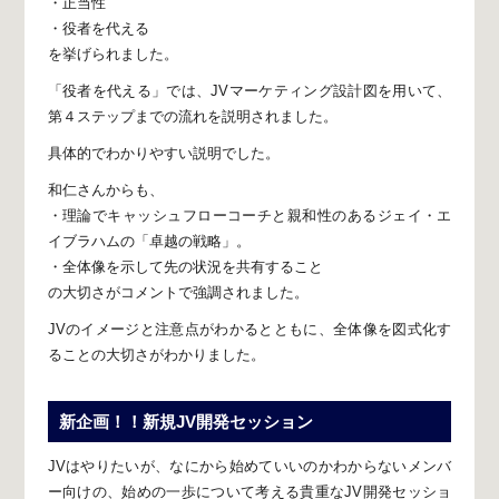
・正当性
・役者を代える
を挙げられました。
「役者を代える」では、
JVマーケティング設計図を用いて、
第４ステップまでの流れを説明されました。
具体的でわかりやすい説明でした。
和仁さんからも、
・理論でキャッシュフローコーチと親和性のある
ジェイ・エ
イブラハムの「卓越の戦略」。
・全体像を示して先の状況を共有すること
の大切さがコメントで強調されました。
JVのイメージと注意点がわかるとともに、
全体像を図式化す
ることの大切さがわかりました。
新企画！！新規JV開発セッション
JVはやりたいが、なにから始めていいのかわからないメンバ
ー向けの、
始めの一歩について考える貴重なJV開発セッショ