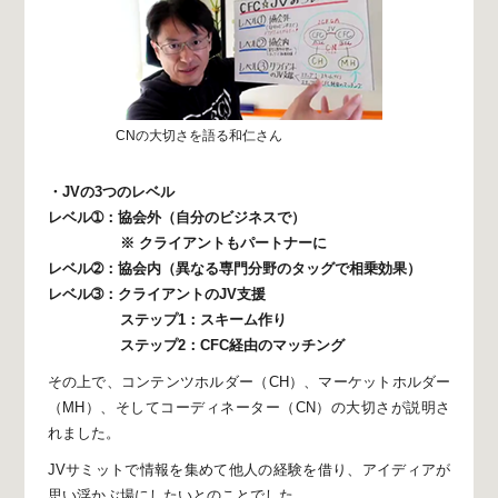
CNの大切さを語る和仁さん
・JVの3つのレベル
レベル➀：協会外（自分のビジネスで）
※ クライアントもパートナーに
レベル➁：協会内
（異なる専門分野のタッグで相乗効果）
レベル➂：クライアントのJV支援
ステップ1：スキーム作り
ステップ2：CFC経由のマッチング
その上で、
コンテンツホルダー（CH）、
マーケットホルダー
（MH）、
そしてコーディネーター（CN）の大切さが説明さ
れました。
JVサミットで情報を集めて他人の経験を借り、
アイディアが
思い浮かぶ場にしたいとのことでした。