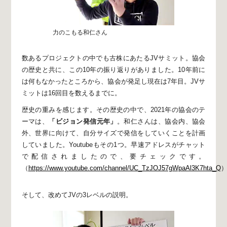
力のこもる和仁さん
数あるプロジェクトの中でも古株にあたるJVサミット。
協会
の歴史と共に、この10年の振り返りがありました。
10年前に
は何もなかったところから、
協会が発足し現在は7年目。
JVサ
ミットは16回目を数えるまでに。
歴史の重みを感じます。
その歴史の中で、2021年の協会のテ
ーマは、
「ビジョン発信元年」
。
和仁さんは、協会内、協会
外、世界に向けて、
自分サイズで発信をしていくことを計画
していました。
Youtubeもその1つ。
早速アドレスがチャット
で配信されましたので、要チェックです。
（
https://www.youtube.com/channel/UC_TzJOJ57gWpaAl3K7hta_Q
そして、改めてJVの3レベルの説明。