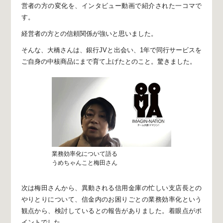
営者の方の変化を、
インタビュー動画で紹介された一コマで
す。
経営者の方との信頼関係が強いと思いました。
そんな、大橋さんは、銀行JVと出会い、
1年で同行サービスを
ご自身の中核商品にまで育て上げたとのこと。
驚きました。
業務効率化について語る
うめちゃんこと梅田さん
次は梅田さんから、異動される信用金庫の
忙しい支店長との
やりとりについて、
信金内のお困りごとの業務効率化という
観点から、
検討しているとの報告がありました。
着眼点がポ
イントでした。