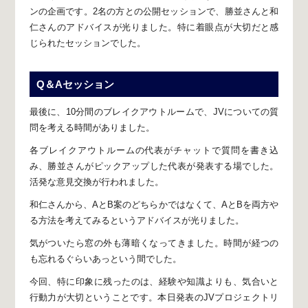
ンの企画です。
2名の方との公開セッションで、勝並さんと和
仁さんのアドバイスが光りました。
特に着眼点が大切だと感
じられたセッションでした。
Q＆Aセッション
最後に、10分間のブレイクアウトルームで、
JVについての質
問を考える時間がありました。
各ブレイクアウトルームの代表がチャットで質問を書き込
み、
勝並さんがピックアップした代表が発表する場でした。
活発な意見交換が行われました。
和仁さんから、AとB案のどちらかではなくて、
AとBを両方や
る方法を考えてみるという
アドバイスが光りました。
気がついたら窓の外も薄暗くなってきました。
時間が経つの
も忘れるぐらいあっという間でした。
今回、特に印象に残ったのは、経験や知識よりも、
気合いと
行動力が大切ということです。
本日発表のJVプロジェクトリ