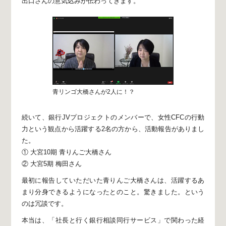
出口さんの意気込みが伝わってきます。
青リンゴ大橋さんが2人に！？
続いて、銀行JVプロジェクトのメンバーで、
女性CFCの行動
力という観点から活躍する
2名の方から、活動報告がありまし
た。
① 大宮10期 青りんご大橋さん
② 大宮5期 梅田さん
最初に報告していただいた青りんご大橋さんは、
活躍するあ
まり分身できるようになったとのこと。
驚きました。という
のは冗談です。
本当は、「社長と行く銀行相談同行サービス」で
関わった経