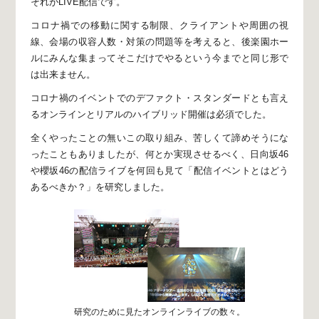
それがLIVE配信です。
コロナ禍での移動に関する制限、クライアントや周囲の視
線、
会場の収容人数・対策の問題等を考えると、
後楽園ホー
ルにみんな集まってそこだけでやるという
今までと同じ形で
は出来ません。
コロナ禍のイベントでのデファクト・スタンダードとも言え
る
オンラインとリアルのハイブリッド開催は必須でした。
全くやったことの無いこの取り組み、
苦しくて諦めそうにな
ったこともありましたが、
何とか実現させるべく、
日向坂46
や櫻坂46の配信ライブを何回も見て
「配信イベントとはどう
あるべきか？」を研究しました。
研究のために見たオンラインライブの数々。