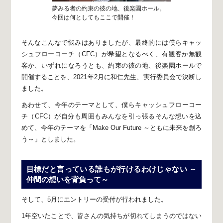
夢みる者の約束の彼の地、後楽園ホール。
今回は何としてもここで開催！
そんなこんなで悩みはありましたが、
最終的には僕らキャッ
シュフローコーチ（CFC）が
希望となるべく、有観客か無観
客か、
いずれになろうとも、約束の彼の地、
後楽園ホールで
開催することを、2021年2月に
和仁先生、実行委員会で決断し
ました。
あわせて、今年のテーマとして、
僕らキャッシュフローコー
チ（CFC）が
自分も周囲もみんなを引っ張る
そんな想いを込
めて、今年のテーマを
「Make Our Future ～ともに未来を創ろ
う～」としました。
目標だと言っている誰もが行けるわけじゃない
～
仲間の想いを背負って～
そして、5月にエントリーの受付が行われました。
1年空いたことで、皆さんの気持ちが切れてしまうのではない