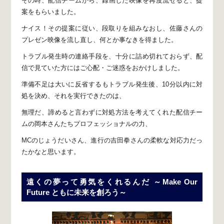
その時、配信チームから、
録画した映像を再度流せると、提
案をもらいました。
ナイス！
その提案に従い、段取りを組みなおし、
佐藤さんの
プレゼン映像を流し直し、何とか事なきを得ました。
トラブル発生時の連絡手段を、十分に詰め切れておらず、
配
信で見ていた方にはご心配・ご迷惑をおかけしました。
準備不足は大いに反省するもトラブル発生後、
10分以内に対
処を決め、それを実行できたのは、
無理だ、諦めると言わずに対処方法を考えてくれた
配信チー
ムの岡本さんたちプロフェッショナルの力、
MCのじょうだいさん、進行の吉田拳さんの
柔軟な対応力だっ
たかなと思います。
遠くの夢って勇気をくれるんだ
～Make Our
Future ともに未来を創ろう～