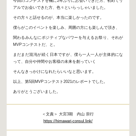
今回のコンテストを機に2年ぶりにお会いできた方、
初めてリ
アルでお会いできた方、
色々といらっしゃいました。
その方々と話せるのが、
本当に楽しかったのです。
僕らがこのイベントを楽しみ、
周囲の方にも楽しんで頂き、
関わるみんなにポジティブなパワーを与えるお祭り、
それが
MVPコンテストだ、と。
まだまだ混沌が続く日本ですが、
僕ら一人一人が主体的にな
って、
自分や仲間やお客様の未来を創っていく
そんなきっかけになれたらいいなと思います。
以上、第5回MVPコンテスト2021のレポートでした。
ありがとうございました。
＜文責＞ 大宮3期 内山 崇行
https://himawari-consul.link/