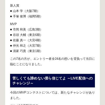
新人賞
■ 山本 学（大阪7期）
■ 手塚 俊博（福岡5期）
MVP
■ 市岡 和美（広島3期）
■ 谷頭 大輔（東京6期）
■ 佐藤 真一（大宮4期）
■ 仲光 和之（大宮7期）
■ 清家 巧貴（東京1期）
この7名の方が、
エントリー者全24名の想いを背負って
当日に
臨むことになりました。
苦しくても諦めない僕ら信じてよ
～LIVE配信への
チャレンジ～
今回のMVPコンテストについては、
新たなチャレンジがあり
ました。